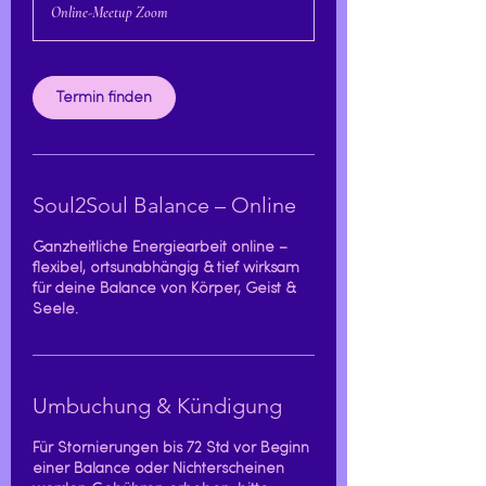
Online-Meetup Zoom
d
1
5
M
Termin finden
i
n
.
Soul2Soul Balance – Online
Ganzheitliche Energiearbeit online –
flexibel, ortsunabhängig & tief wirksam
für deine Balance von Körper, Geist &
Seele.
Umbuchung & Kündigung
Für Stornierungen bis 72 Std vor Beginn
einer Balance oder Nichterscheinen