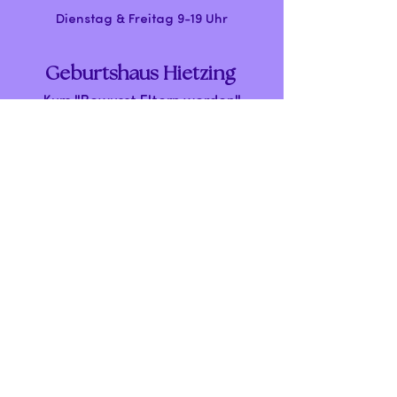
Dienstag & Freitag 9-19 Uhr
Geburtshaus Hietzing
Kurs "Bewusst Eltern werden"
Dienstag 17-19 Uhr
Hieztinger Hauptstr. 50/1
1130 Wien
Schreibe mir
Vorname
*
Nachname
*