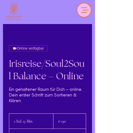
Online verfügbar
Irisreise/Soul2Sou
l Balance – Online
Ein gehaltener Raum für Dich – online.
Dein erster Schritt zum Sortieren &
Klären.
150
Euro
1 Std. 15 Min.
1
€ 150
S
t