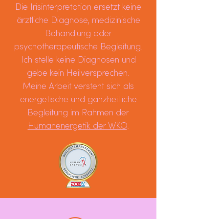
Die Irisinterpretation ersetzt keine
ärztliche Diagnose, medizinische
Behandlung oder
psychotherapeutische Begleitung.
Ich stelle keine Diagnosen und
gebe kein Heilversprechen.
Meine Arbeit versteht sich als
energetische und ganzheitliche
Begleitung im Rahmen der
Humanenergetik der WKO
.