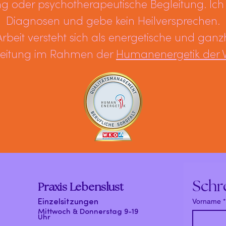
 oder psychotherapeutische Begleitung. Ich s
Diagnosen und gebe kein Heilversprechen.
rbeit versteht sich als energetische und ganzh
leitung im Rahmen der
Humanenergetik der
Schr
Praxis Lebenslust
Einzelsitzungen
Vorname
*
Mittwoch & Donnerstag 9-19
Uhr