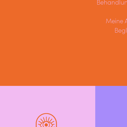
Behandlung
Meine A
Beg