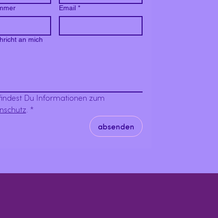
ummer
Email
*
richt an mich
Hier findest Du Informationen zum 
nschutz
.
*
absenden