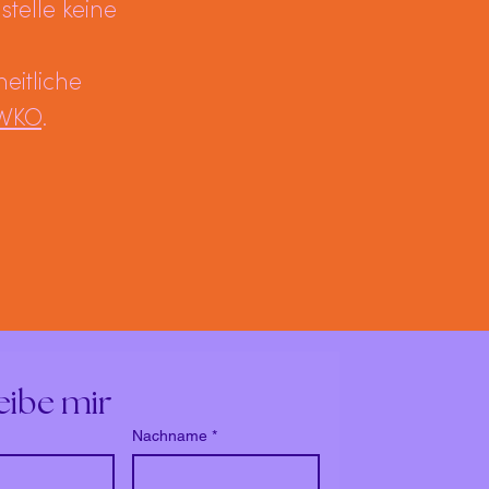
telle keine
eitliche
 WKO
.
eibe mir
Nachname
*