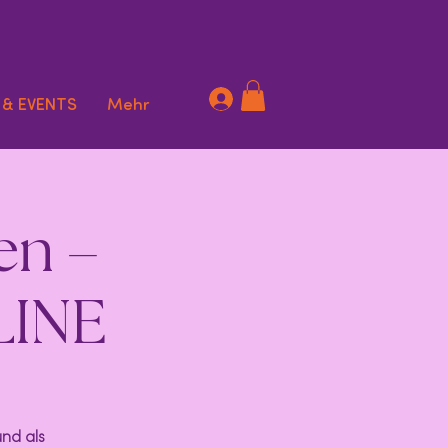
 & EVENTS
Mehr
en –
LINE
und als